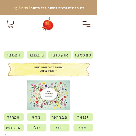
זוג חבילות זרעים
במתנה בכל הזמנה!
עד ה 15.8.
ספטמבר
אוקטובר
נובמבר
דצמבר
מהדורה חדשה לשנה בגינה
- עכשיו בחנות
ינואר
פברואר
מרץ
אפריל
מאי
יוני
יולי
אוגוסט