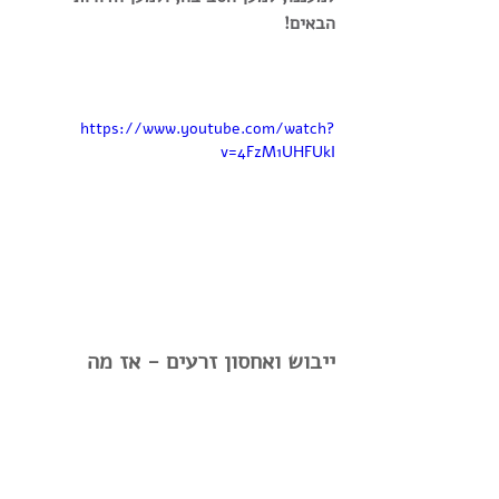
הבאים!
https://www.youtube.com/watch?
v=4FzM1UHFUkI
ייבוש ואחסון זרעים - 
אז מה 
עושים?
1.      מתבוננים ובוחרים את הצמחים 
החביבים עלינו, עם התכונות הרצויות.
2.      ממתינים עד להבשלה מלאה של הפרי 
והזרעים.