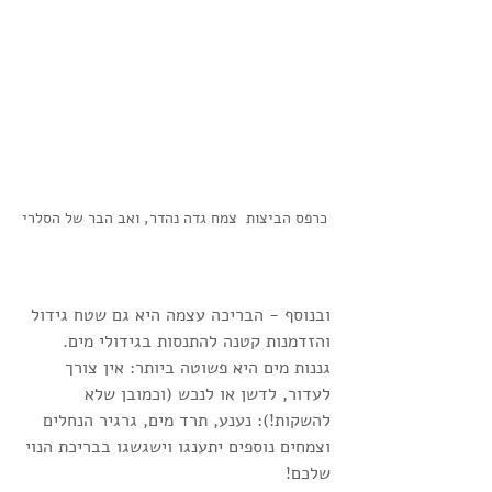
כרפס הביצות  צמח גדה נהדר, ואב הבר של הסלרי
ובנוסף - הבריכה עצמה היא גם שטח גידול 
והזדמנות קטנה להתנסות בגידולי מים. 
גננות מים היא פשוטה ביותר: אין צורך 
לעדור, לדשן או לנכש (וכמובן שלא 
להשקות!): נענע, תרד מים, גרגיר הנחלים 
וצמחים נוספים יתענגו וישגשגו בבריכת הנוי 
שלכם!