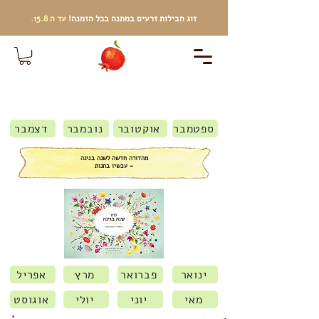
זוג חבילות זרעים
במתנה בכל הזמנה!
עד ה 15.8.
ספטמבר
אוקטובר
נובמבר
דצמבר
מהדורה חדשה לשנה בגינה
- עכשיו בחנות
ינואר
פברואר
מרץ
אפריל
מאי
יוני
יולי
אוגוסט