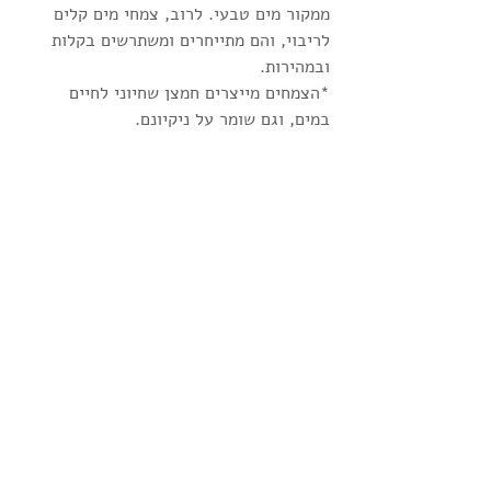
ממקור מים טבעי. לרוב, צמחי מים קלים 
לריבוי, והם מתייחרים ומשתרשים בקלות 
ובמהירות.
*הצמחים מייצרים חמצן שחיוני לחיים 
במים, וגם שומר על ניקיונם.
5. מוסיפים דגים. כאמור, בעלי חיים רבים 
יגיעו בכוחות עצמם ויאכלסו את הבריכה. אך 
את הדגים חייבים לייבא בעצמנו - הדגים 
יבטיחו לנו בריכה נקיה מיתושים.
6. אם יש פעוטות בסביבה, רצוי לצור גדר 
או לדאוג להשגחה!
מכיוון שהבריכה מלאה בחיים - גם המים בה 
חיים, ולכן היא לא דורשת משאבה או אוויר.
כמובן שאם רוצים לשדרג, אפשר להוסיף. 
זה יועיל לניקוי המים. 