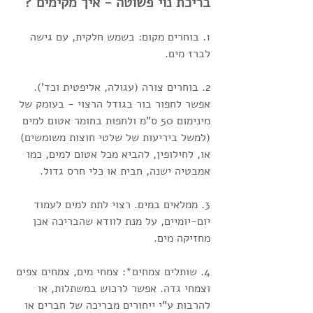
בריכת נוי פשוטה - איך מקימים ?
1. בוחרים מקום: בשמש חלקית, עם גישה 
לברז מים.
2. בוחרים צורה (עגולה, אליפטית וכד'). 
אפשר לחפור בור בגודל הרצוי - בעומק של 
מינימום 50 ס"מ ולחפות בחומר אטום למים 
(למשל ביריעות של שלטי חוצות משומשים) 
או, לחילופין, להביא מכל אטום למים, כמו 
אמבטיה ישנה, חבית או כלי חרס גדול.
3. ממלאים במים. רצוי לתת למים לעמוד 
יום-יומיים, על מנת לוודא שהבריכה אכן 
מחזיקה מים.
4. שותלים צמחים*: צמחי מים, צמחים צפים 
וצמחי גדה. אפשר לרכוש במשתלות, או 
להרבות ע"י ייחורים מבריכה של חברים או 