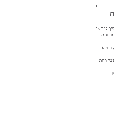
ה
ף לו דשן 
ח ומזג 
הומוס, 
בל חיות 
.