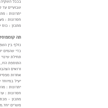
בככל השקיה, 
שבועיים עד ל
יתרונות : מת
חסרונות : פע
מתכון : כוס 
תה קומפוסט
נזלף בין הטפ
כדי שהמים יו
תחילת שינוי 
התוספת הזו, 
ורואים הצהבה
אחרות מפסיק
יעיל במיוחד ל
יתרונות : מהי
חסרונות : עו
מתכון - מכסי
משרים יחד.מסננ