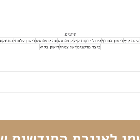
תיוגים:
גינת קיץ
דישון בחורף
גידול ירקות קיץ
קומפוסט
תה קומפוסט
דישון עלוותי
תחזוקת 
כיצד מדשנים
דשן צמחי
דישון בקיץ
ו לאיגרת החודשית ש