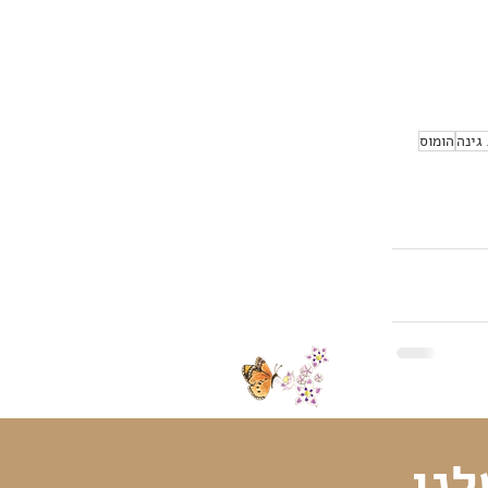
גינה
הומוס
לנו