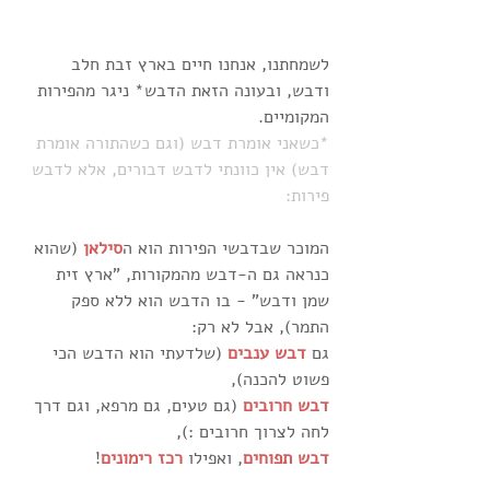
לשמחתנו, אנחנו חיים בארץ זבת חלב 
ודבש, ובעונה הזאת הדבש* ניגר מהפירות 
המקומיים.
*כשאני אומרת דבש (וגם כשהתורה אומרת 
דבש) אין כוונתי לדבש דבורים, אלא לדבש 
פירות:
המוכר שבדבשי הפירות הוא ה
סילאן
 (שהוא 
כנראה גם ה-דבש מהמקורות, "ארץ זית 
שמן ודבש" - בו הדבש הוא ללא ספק 
התמר), אבל לא רק: 
גם 
דבש ענבים
 (שלדעתי הוא הדבש הכי 
פשוט להכנה),
דבש חרובים
 (גם טעים, גם מרפא, וגם דרך 
לחה לצרוך חרובים :),
דבש תפוחים
, ואפילו 
רכז רימונים
!