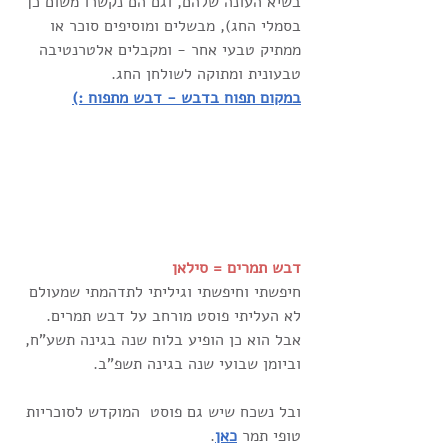
בשיא העונה שלהם, וגם הם נקשרו משום כך 
בסמלי החג), מבשלים ומוסיפים סוכר או 
ממתיק טבעי אחר - ומקבלים אלטרנטיבה 
טבעונית ומתוקה לשולחן החג. 
במקום תפוח בדבש - דבש מתפוח :)
דבש תמרים = סילאן
חיפשתי וחיפשתי וגיליתי לתדהמתי שמעולם 
לא העליתי פוסט מורחב על דבש תמרים.
אבל הוא כן הופיע בלוח שנה בגינה תשע"ח, 
וביומן שבועי שנה בגינה תשפ"ב.
ובל נשכח שיש גם פוסט  המוקדש לסוכריות 
טופי תמר 
כאן
.