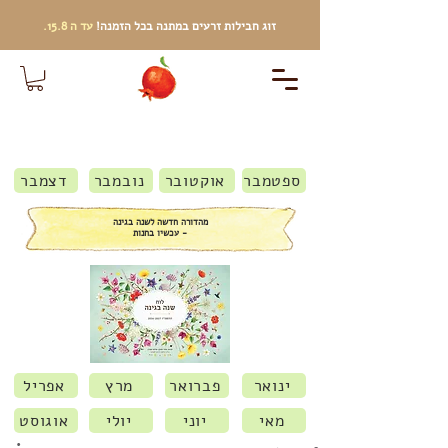
זוג חבילות זרעים
במתנה בכל הזמנה!
עד ה 15.8.
ספטמבר
אוקטובר
נובמבר
דצמבר
מהדורה חדשה לשנה בגינה
- עכשיו בחנות
ינואר
פברואר
מרץ
אפריל
מאי
יוני
יולי
אוגוסט