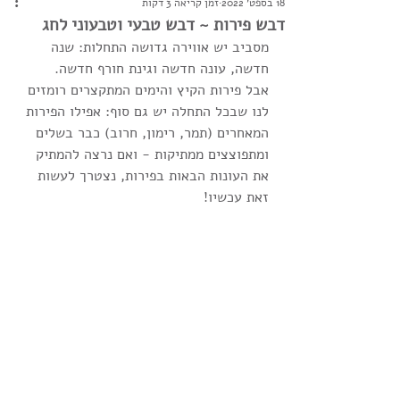
18 בספט׳ 2022
זמן קריאה 3 דקות
דבש פירות ~ דבש טבעי וטבעוני לחג
מסביב יש אווירה גדושה התחלות: שנה 
חדשה, עונה חדשה וגינת חורף חדשה.
אבל פירות הקיץ והימים המתקצרים רומזים 
לנו שבכל התחלה יש גם סוף: אפילו הפירות 
המאחרים (תמר, רימון, חרוב) כבר בשלים 
ומתפוצצים ממתיקות - ואם נרצה להמתיק 
את העונות הבאות בפירות, נצטרך לעשות 
זאת עכשיו!