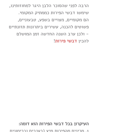
הרבה לפני שהסוכר הלבן היגר למחוזותינו, 
שימשו דבשי הפירות כממתיק המקומי. 
הם מקומיים, מצויים בשפע, טבעוניים, 
פשוטים להכנה, עשירים ביתרונות תזונתיים 
- ולכן ערב השנה החדשה זמן המושלם 
להכין 
דבשי פירות
!
העיקרון בכל דבשי הפירות הוא דומה:
1. מכינים מהפירות מיץ (בענבים וברימונים 