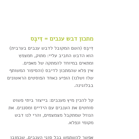
מתכון דבש ענבים = דִּיבְּס
דִּיבְּס (השם המקובל לדבש ענבים בערבית) 
הוא הדבש החביב עליי: מתוק, חמצמץ 
ומתאים במיוחד להמתקה של מאפים. 
אין פלא שהמתכון לדיבס (והסיפור המשותף 
שלו ושלנו) הופיע כאחד הפוסטים הראשונים 
בבלוגינה.
קל להכין מיץ מענבים: בייצור ביתי פשוט 
סוחטים את הענבים עם הידיים ומסננים. את 
הנוזל שמתקבל מצמצמים, והרי לנו דבש 
מקומי ונפלא.
אפשר להשתמש בכל סוגי הענבים, שכמובן 